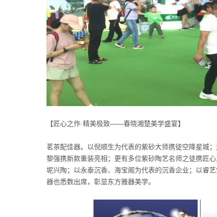
【匠心之作·精美极致——春晓湘楚美学盛宴】
茗茶配佳器。以倪顺生为代表的紫砂大师携徒空降星城；
黎强携新款重装亮相；更有多位紫砂陶艺名师之徒携匠心
坭兴陶；以永泰沉香、海宝阁为代表的沉香企业；以睿艺
器也悉数出席，彰显东方雅器美学。