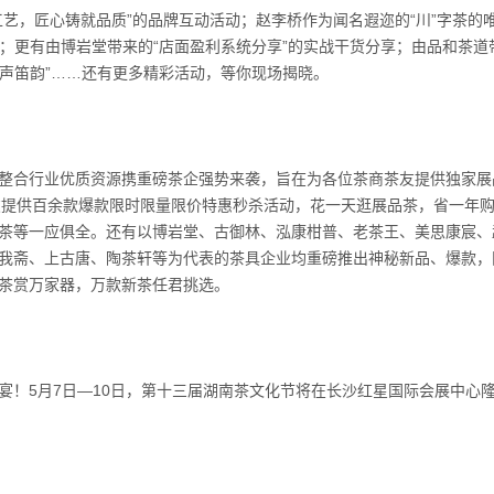
艺，匠心铸就品质”的品牌互动活动；赵李桥作为闻名遐迩的“川”字茶的
力；更有由博岩堂带来的“店面盈利系统分享”的实战干货分享；由品和茶道
箫声笛韵”……还有更多精彩活动，等你现场揭晓。
整合行业优质资源携重磅茶企强势来袭，旨在为各位茶商茶友提供独家展
茶友提供百余款爆款限时限量限价特惠秒杀活动，花一天逛展品茶，省一年
茶等一应俱全。还有以博岩堂、古御林、泓康柑普、老茶王、美思康宸、
我斋、上古唐、陶茶轩等为代表的茶具企业均重磅推出神秘新品、爆款，
茶赏万家器，万款新茶任君挑选。
宴！5月7日—10日，第十三届湖南茶文化节将在长沙红星国际会展中心