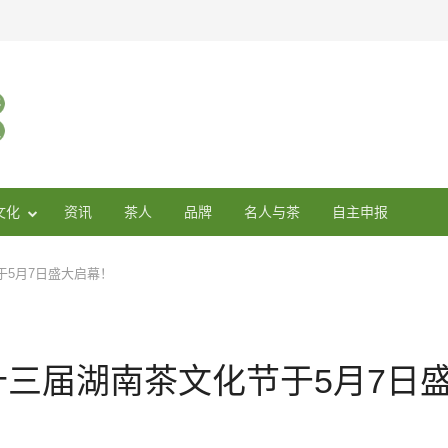
文化
资讯
茶人
品牌
名人与茶
自主申报
于5月7日盛大启幕！
十三届湖南茶文化节于5月7日