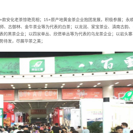
0+款安化老茶惊艳亮相；15+原产地黄金茶企业抱团发展，积极参展；永
白大师、古御林、金牛茶业等为代表的白茶；以龙润、家宝茶业、滇南古韵
表的黑茶企业；以四汖单丛、欣偲单丛等为代表的乌龙茶企业；以岩头寨
势待发，尽展华茶之美；