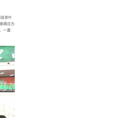
顺县茶叶
、泰鼎庄为
、一盏