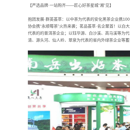
【严选品牌·一站购齐——匠心好茶星城“湘”见】
抱团发展·群英荟萃：以中茶为代表的安化黑茶企业携10
协会携“永顺莓茶”火热来袭；茗品荟萃·名企聚首！以
代表的的普洱茶企业；以钰华源、白沙溪、高马溪等为代
清、源头河、仙人岭、翠泉为代表的省内外绿茶企业等蓄