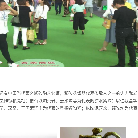
还有中国当代著名紫砂陶艺名师，紫砂花塑器代表传承人之一的史志鹏老
之作惊艳亮相；更有以陶茶轩、云水陶等为代表的建水紫陶；以仁我斋等
堂、琛窑、王国荣瓷庄为代表的景德镇陶瓷；以陶泥喜欢、臻陶坊为代表