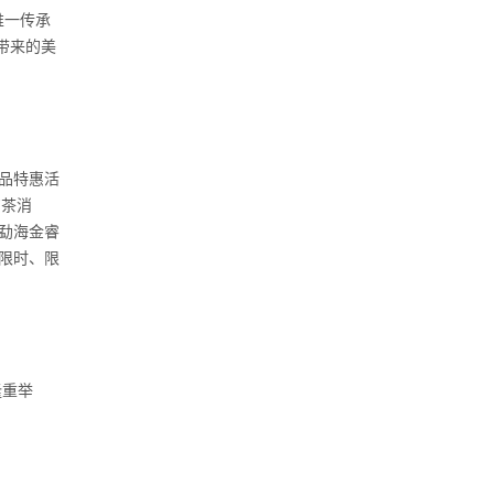
唯一传承
带来的美
品特惠活
购茶消
勐海金睿
限时、限
隆重举