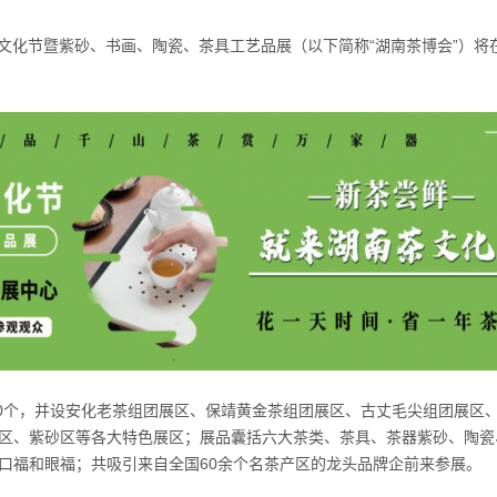
南茶文化节暨紫砂、书画、陶瓷、茶具工艺品展（以下简称“湖南茶博会”）将
200个，并设安化老茶组团展区、保靖黄金茶组团展区、古丈毛尖组团展区
区、紫砂区等各大特色展区；展品囊括六大茶类、茶具、茶器紫砂、陶瓷
口福和眼福；共吸引来自全国60余个名茶产区的龙头品牌企前来参展。