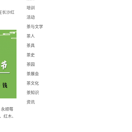
培训
在长沙红
活动
茶与文学
茶人
茶具
茶史
茶园
茶展会
茶文化
茶知识
资讯
、永顺莓
、红木、