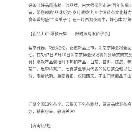
好茶叶好品质造就一流品牌，白大师带你走进“百年传承工
者，带您领略“品味历史·岁月藏香”的川字青砖茶文化魅
食茶香的盛世“唐菓子”；在一片西湖夜雨中，静心体会“
【新品上市·爆款云集——限时限购限价秒杀】
茗茶雅器，巧妙绝伦。正值新品上市，湖南茶博会将全面
动。在5月7日-5月10日湖南茶博会现场将为到场茶商
费！爆款产品囊括时下热销产品，白茶、普洱、陈皮、老
茶厂、赵李桥茶厂、七真茶业等为代表的优质茶企和以仁
价、限量抢购。重磅折扣，仅限四天。不出门就能品千山
汇聚全国知名茶企，云集天下名茶雅器，缔造品牌春茶盛
办，精彩纷呈，敬请关注！
【咨询热线】