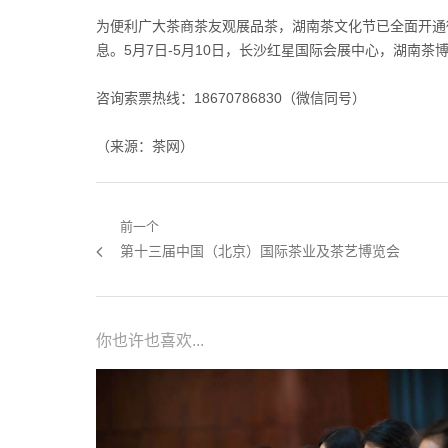
为便利广大茶商茶友观展品茶，湖南茶文化节已全面开通
息。5月7日-5月10日，长沙红星国际会展中心，湖南茶
咨询索票热线：18670786830（微信同号）
（来源：茶网）
文章导航
前一个
上一篇：
第十三届中国（北京）国际茶业及茶艺博览会
你也许也喜欢...