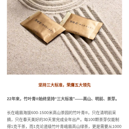
坚持三大标准，荣膺五大领先
22年来，竹叶青®始终坚持“三大标准”——高山、明前、茶芽。
长在峨眉海拔600-1500米高山茶园的竹叶青®，只在清明前采
摘，只在春天美好的30天里完成全年出产。每100颗茶芽仅能制
得1克干茶，而1克论道级⽵叶⻘峨眉高山绿茶，更是需要从1000