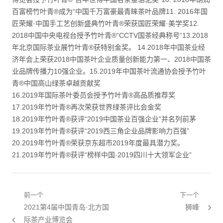
百富榜竹叶青®成为“中国千万富豪最青睐茶叶品牌11. 2016年国
匠荣耀·中国手工艺创新盛典竹叶青®荣获国匠荣耀·美学奖12.
2018中国中央电视台授予竹叶青®“CCTV国茶经典称号“13.2018
年北京国际茶业展竹叶青®获特别金奖。 14.2018年中国茶业经
济年会上荣获2018中国茶叶企业质量创新能力第一、2018中国茶
业品牌传播力10强企业。15.2019年中国茶叶流通协会授予竹叶
青®中国高山绿茶卓越贡献奖
16.2019年国际茶叶委员会授予竹叶青®高品质推荐奖
17.2019年竹叶青®再次荣获世界绿茶评比会金奖
18.2019年竹叶青®获评“2019中国茶业百强企业”并名列前茅
19.2019年竹叶青®获评“2019西三角企业品牌影响力百强”
20.2019年竹叶青®荣获京东超市2019年度最具潜力奖。
21.2019年竹叶青®获评“榜样中国·2019四川十大领军企业”
文章导航
前一个
下一个
上一篇：
2021第4届中国青岛·北方国
狮峰
下一
际茶产业博览会
篇：