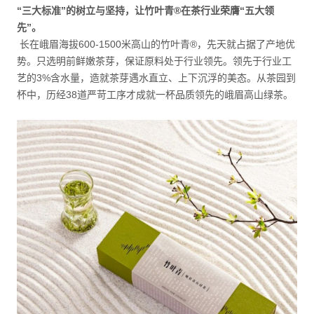
“三大标准”的树立与坚持，让竹叶青®在茶行业荣膺“五大领
先”。
长在峨眉海拔600-1500米高山的竹叶青®，先天就占据了产地优
势。只选明前鲜嫩茶芽，保证原料处于行业领先。领先于行业工
艺的3%含水量，造就茶芽遇水直立、上下沉浮的美态。从茶园到
杯中，历经38道严苛工序才成就一杯品质领先的峨眉高山绿茶。