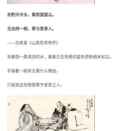
坐酌泠泠水，看煎瑟瑟尘。
无由持一碗，寄与爱茶人。
——白居易《山泉煎茶有怀》
坐着倒一鼎清凉的水，看着正在煎煮的碧色茶粉细末如尘。
手端着一碗茶无需什么理由，
只是就这份情感寄予爱茶之人。