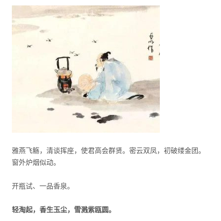
雅燕飞觞，清谈挥座，使君高会群贤。密云双凤，初破缕金团。
窗外炉烟似动。
开瓶试、一品香泉。
轻淘起，香生玉尘，雪溅紫瓯圆。