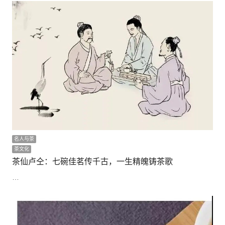
名人与茶
茶文化
茶仙卢仝：七碗佳茗传千古，一生精魄铸茶歌
…