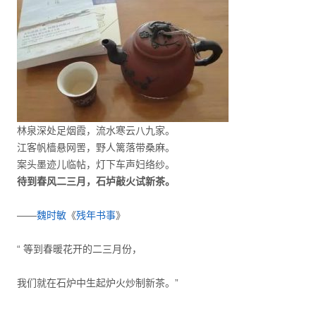
林泉深处足烟霞，流水寒云八九家。
江客帆樯悬网罟，野人篱落带桑麻。
案头墨迹儿临帖，灯下车声妇络纱。
待到春风二三月，石垆敲火试新茶。
——
魏时敏
《
残年书事
》
“ 等到春暖花开的二三月份，
我们就在石炉中生起炉火炒制新茶。”