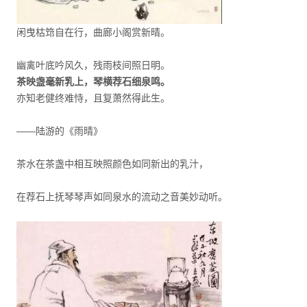
闲曳枯筇自在行，曲廊小阁赏新晴。
幽禽叶底吟风久，残雨枝间照日明。
茶映盏毫新乳上，琴横荐石细泉鸣。
亦知老健终难恃，且复萧然得此生。
——陆游的《雨晴》
茶水在茶盏中相互映照颜色如同新出的乳汁，
在荐石上抚琴琴声如同泉水的流动之音美妙动听。