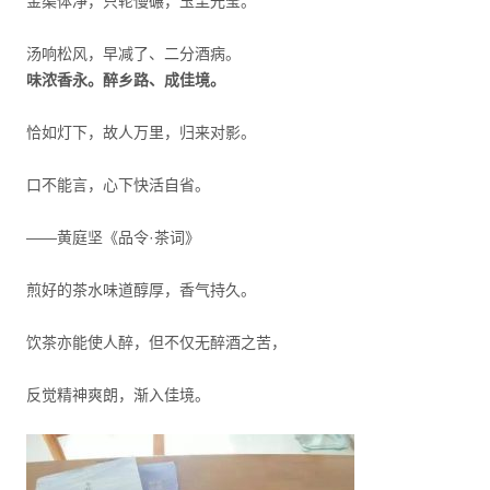
金渠体净，只轮慢碾，玉尘光莹。
汤响松风，早减了、二分酒病。
味浓香永。醉乡路、成佳境。
恰如灯下，故人万里，归来对影。
口不能言，心下快活自省。
——黄庭坚《品令·茶词》
煎好的茶水味道醇厚，香气持久。
饮茶亦能使人醉，但不仅无醉酒之苦，
反觉精神爽朗，渐入佳境。