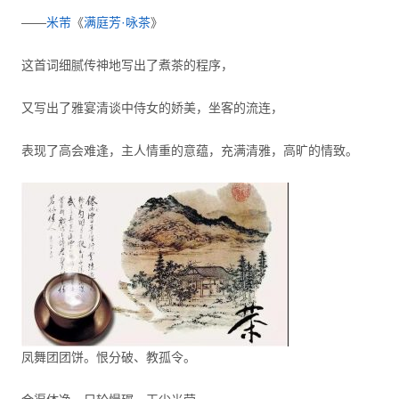
——
米芾
《
满庭芳·咏茶
》
这首词细腻传神地写出了煮茶的程序，
又写出了雅宴清谈中侍女的娇美，坐客的流连，
表现了高会难逢，主人情重的意蕴，充满清雅，高旷的情致。
凤舞团团饼。恨分破、教孤令。