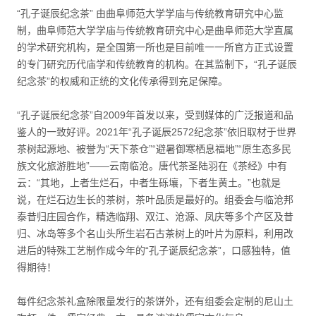
“孔子诞辰纪念茶” 由曲阜师范大学学庙与传统教育研究中心监
制，曲阜师范大学学庙与传统教育研究中心是曲阜师范大学直属
的学术研究机构，是全国第一所也是目前唯一一所官方正式设置
的专门研究历代庙学和传统教育的机构。在其监制下，“孔子诞辰
纪念茶”的权威和正统的文化传承得到充足保障。
“孔子诞辰纪念茶”自2009年首发以来，受到媒体的广泛报道和品
鉴人的一致好评。2021年“孔子诞辰2572纪念茶”依旧取材于世界
茶树起源地、被誉为“天下茶仓”“避暑御寒栖息福地”“原生态多民
族文化旅游胜地”——云南临沧。唐代茶圣陆羽在《茶经》中有
云：“其地，上者生烂石，中者生砾壤，下者生黄土。”也就是
说，在烂石边生长的茶树，茶叶品质是最好的。组委会与临沧邦
泰昔归庄园合作，精选临翔、双江、沧源、凤庆等多个产区及昔
归、冰岛等多个名山头所生岩石古茶树上的叶片为原料，利用改
进后的特殊工艺制作成今年的“孔子诞辰纪念茶”，口感独特，值
得期待！
每件纪念茶礼盒除限量发行的茶饼外，还有组委会定制的尼山土