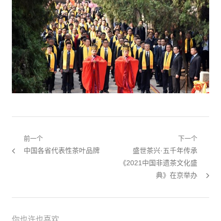
文章导航
前一个
下一个
上一篇：
中国各省代表性茶叶品牌
下一篇：
盛世茶兴·五千年传承
《2021中国非遗茶文化盛
典》在京举办
你也许也喜欢...