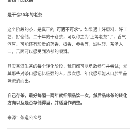
第四个品饮期
是干仓20年的老茶
这个阶段的茶，是真正的
“可遇不可求”
。如果遇上好原料、好工
艺、好仓储，二十年的干仓茶，可以称之为“上等老茶”了，香气
淳厚、可能还有珍贵的药香、樟香、参香等，滋味醇、茶汤入
口，舌面可以感受到浓郁的顺滑。
其实普洱生茶的每个转化阶段，我们都可以勇敢参与并尝试；尤
其那些对茶口感记忆极强的人，层次感、年代感都能从口腔里品
味流淌而出。
自己存茶，最好每隔一两年就细细品饮一次，然后品味茶的转化
方向以及是否存储得当，并适当作调整。
来源：茶道公众号