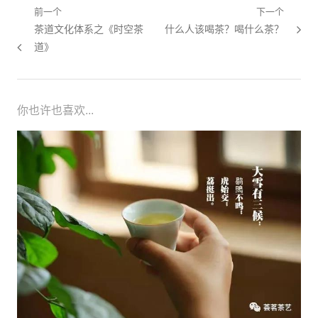
文章导航
前一个
下一个
上一篇：
茶道文化体系之《时空茶
下一篇：
什么人该喝茶？喝什么茶？
道》
你也许也喜欢...