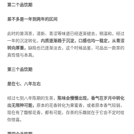
第二个品饮期
差不多是一年到两年的区间
此时的普洱茶，清新、青涩等味道已经逐渐褪去，稍温和，经过
一年的沉淀转化，
内质逐渐趋于沉淀，口感也均一稳定，从青涩
转向厚重，
缺陷也已逐渐淡去，这个时候品鉴，可品出一款茶的
真性情与本真。
第三个品饮期
是在七、八年左右
经过七到八年陈期的生茶，
陈味会慢慢出现，香气在岁月中转化
出无限种可能，
原本的花香转化为果蜜香，或者原本香气较弱，
现在有了馥郁花香，都有可能，存茶的乐趣就在于它会不定时给
你惊喜。