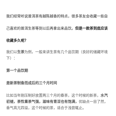
我们经常听说普洱茶有越陈越香的特点，很多茶友会收藏一些自
己喜欢的普洱生茶等到以后再拿出来品饮。
但是一款茶到底应该
收藏多久呢？
我们以
生茶
为例，一般来讲生茶有几个品饮期（良好的储藏环境
下）：
第一个品饮期
是新茶制备而成后的三个月时间
比如当年刚压制好放置两三个月的春茶，这个时候的新茶，
水汽
初褪，茶性重茶气强，滋味有青涩也有饱满，
优缺点一目了然，
香气高亢四溢，这个时候的茶，适合于浅尝辄止。