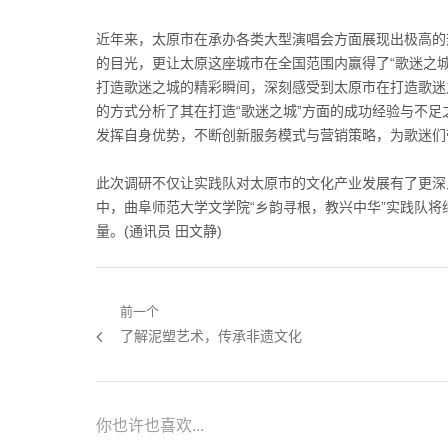
近年来，太原市在承办各类大型演唱会方面展现出极高的
的目光，更让太原这座城市在全国范围内赢得了“歌迷之
打造歌迷之城的精彩瞬间，深刻感受到太原市在打造歌迷
的方式分析了其在打造“歌迷之城”方面的成功经验与不
发挥自身优势，不断创新服务模式与营销策略，为歌迷们
此次调研不仅让实践队对太原市的文化产业发展有了更深
中，曲阜师范大学文学院“乡韵寻根，教兴中华”实践队
量。(通讯员 田文静)
文章导航
前一个
上一篇：
了解泥塑艺术，传承非遗文化
你也许也喜欢...