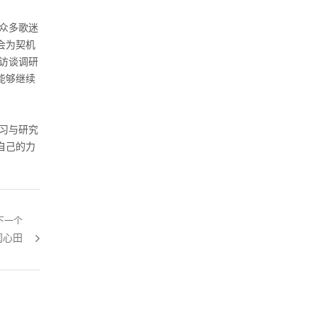
众多歌迷
会为契机
访谈调研
能够继续
习与研究
自己的力
下一个
润心田