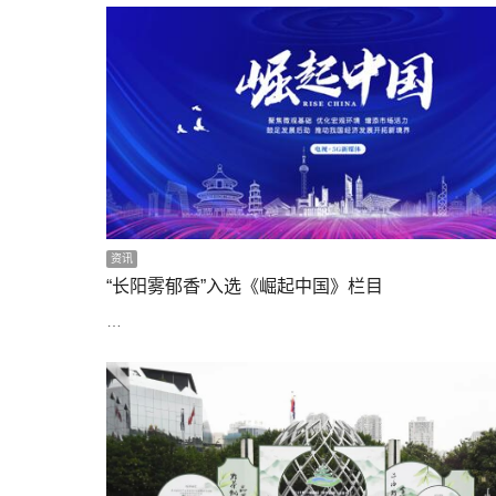
资讯
“长阳雾郁香”入选《崛起中国》栏目
…