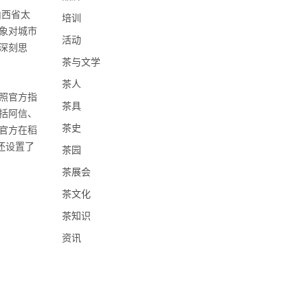
山西省太
培训
象对城市
活动
深刻思
茶与文学
茶人
照官方指
茶具
括阿信、
茶史
官方在稻
，还设置了
茶园
茶展会
茶文化
茶知识
资讯