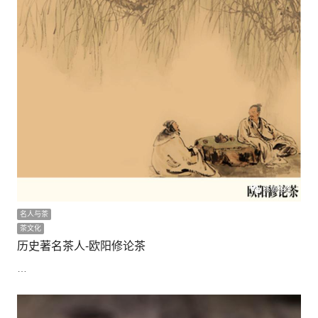
名人与茶
茶文化
历史著名茶人-欧阳修论茶
…