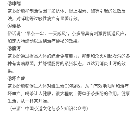
③哮喘
茶多酚能抑制活性因子如抗体、肾上腺素、酶等引起的过敏反
映，对哮喘等过敏性病症有显著疗效。
④便秘
俗话说：“早茶一盅，一天威风”，茶多酚具有刺激胃肠道反应，
加速大肠蠕动以达到治疗便秘的效果。
⑤腹泻
茶多酚通过提高人体的综合免疫能力，抑制和杀灭引起腹泻的各
种有害病原菌，并舒缓肠胃的紧张状态，以达到消炎止泻的效
果。
⑥坏血症
茶多酚能够促进人体对维生素C的吸收，从而有效地预防和治疗
坏血症。喝茶让人健康，很大程度上得益于茶多酚的作用。健康
生活，从一杯茶开始。
（来源：中国茶道文化与茶艺知识公众号）