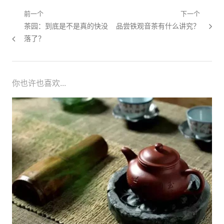
文章导航
前一个
下一个
上一篇：
茶园：到底是不是真的快没
下一篇：
品尝铁观音茶有什么讲究？
落了？
你也许也喜欢...